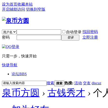
设为首页
收藏本站
开启辅助访问
切换到窄版
找回密码
自动登录
密码
立即注册
登录
只需一步，快速开始
快捷导航
论坛
BBS
搜索
热搜:
活动
交友
discuz
搜索
泉币方圆
›
古钱秀才
›
个