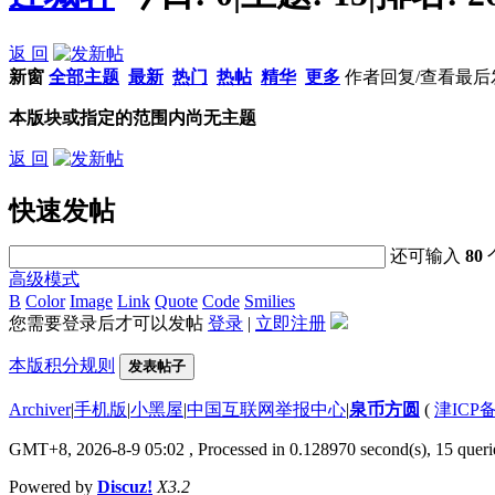
返 回
新窗
全部主题
最新
热门
热帖
精华
更多
作者
回复/查看
最后
本版块或指定的范围内尚无主题
返 回
快速发帖
还可输入
80
高级模式
B
Color
Image
Link
Quote
Code
Smilies
您需要登录后才可以发帖
登录
|
立即注册
本版积分规则
发表帖子
Archiver
|
手机版
|
小黑屋
|
中国互联网举报中心
|
泉币方圆
(
津ICP备
GMT+8, 2026-8-9 05:02
, Processed in 0.128970 second(s), 15 querie
Powered by
Discuz!
X3.2