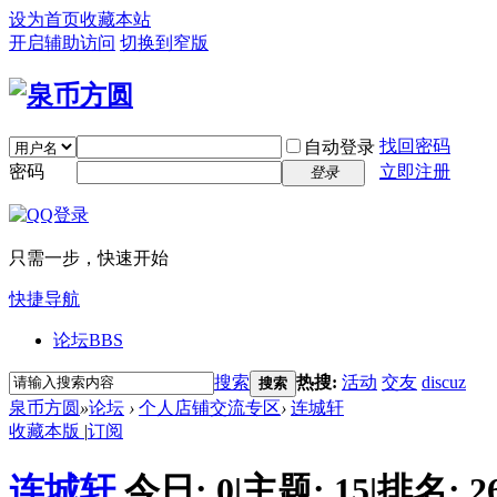
设为首页
收藏本站
开启辅助访问
切换到窄版
找回密码
自动登录
密码
立即注册
登录
只需一步，快速开始
快捷导航
论坛
BBS
搜索
热搜:
活动
交友
discuz
搜索
泉币方圆
»
论坛
›
个人店铺交流专区
›
连城轩
收藏本版
|
订阅
连城轩
今日:
0
|
主题:
15
|
排名:
2