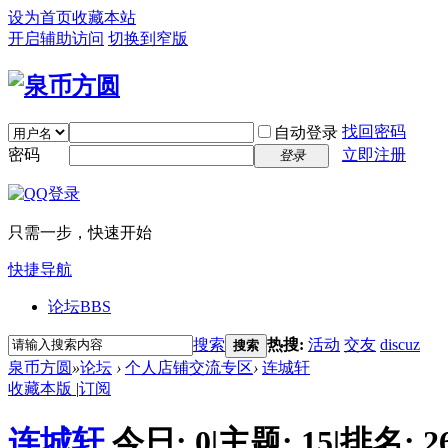
设为首页
收藏本站
开启辅助访问
切换到窄版
找回密码
自动登录
密码
立即注册
登录
只需一步，快速开始
快捷导航
论坛
BBS
搜索
热搜:
活动
交友
discuz
搜索
泉币方圆
»
论坛
›
个人店铺交流专区
›
连城轩
收藏本版
|
订阅
连城轩
今日:
0
|
主题:
15
|
排名:
2