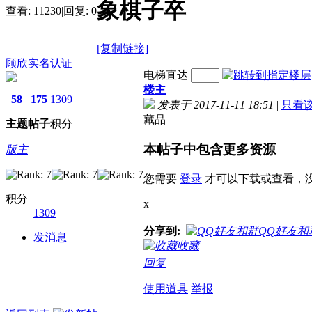
象棋子卒
查看:
11230
|
回复:
0
[复制链接]
顾欣
实名认证
电梯直达
楼主
58
175
1309
发表于 2017-11-11 18:51
|
只看
藏品
主题
帖子
积分
本帖子中包含更多资源
版主
您需要
登录
才可以下载或查看，
积分
x
1309
分享到:
QQ好友和
发消息
收藏
回复
使用道具
举报