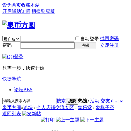
设为首页
收藏本站
开启辅助访问
切换到窄版
找回密码
自动登录
密码
立即注册
登录
只需一步，快速开始
快捷导航
论坛
BBS
搜索
热搜:
活动
交友
discuz
搜索
泉币方圆
»
论坛
›
个人店铺交流专区
›
集乐堂
›
象棋子卒
返回列表