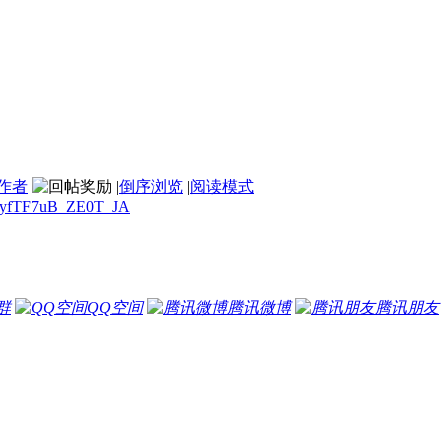
作者
|
倒序浏览
|
阅读模式
GMyfTF7uB_ZE0T_JA
群
QQ空间
腾讯微博
腾讯朋友