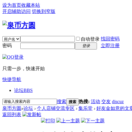
设为首页
收藏本站
开启辅助访问
切换到窄版
找回密码
自动登录
密码
立即注册
登录
只需一步，快速开始
快捷导航
论坛
BBS
搜索
热搜:
活动
交友
discuz
搜索
泉币方圆
»
论坛
›
个人店铺交流专区
›
集乐堂
›
好友金如意的文
返回列表