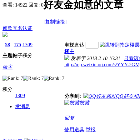
好友金如意的文章
查看:
14922
|
回复:
0
[复制链接]
顾欣
实名认证
58
175
1309
电梯直达
楼主
主题
帖子
积分
发表于 2018-2-10 16:31
|
只看该
http://mp.weixin.qq.com/s/YYY-2
版主
积分
1309
分享到:
QQ好友和
收藏
发消息
回复
使用道具
举报