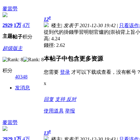
麥當勞
#
12
2929
1万
4万
楼主
|
发表于 2021-12-30 19:42
|
只看该作
從到代的掛錢學習明朝官爐的[崇禎背上旨小
主题
帖子
积分
高: 4.24
錢徑: 2.62
超级版主
本帖子中包含更多资源
积分
您需要
登录
才可以下载或查看，没有帐号
40348
x
发消息
回复
支持
反对
使用道具
举报
麥當勞
#
13
2929
1万
4万
楼主
|
发表于 2021-12-30 19:43
|
只看该作