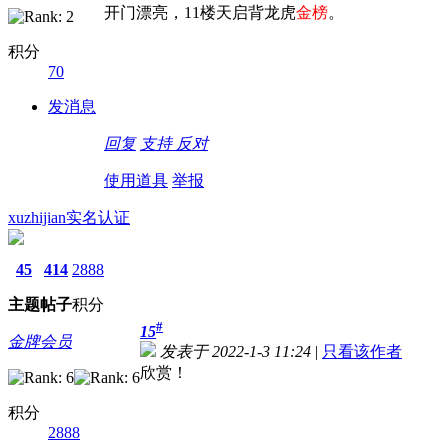
开门漂亮，11楼天启背龙虎
金榜
。
积分
70
发消息
回复
支持
反对
使用道具
举报
xuzhijian
实名认证
45
414
2888
主题
帖子
积分
#
15
金牌会员
发表于 2022-1-3 11:24
|
只看该作者
欣赏！
积分
2888