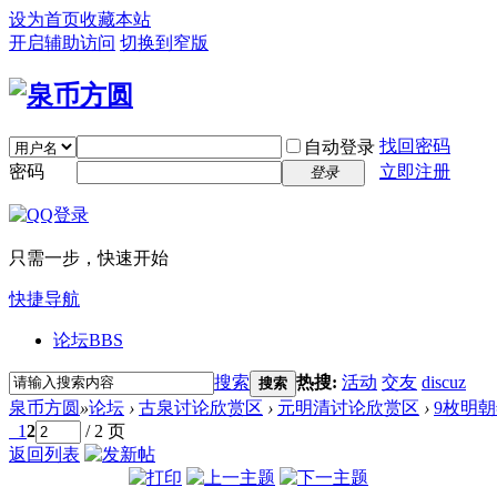
设为首页
收藏本站
开启辅助访问
切换到窄版
找回密码
自动登录
密码
立即注册
登录
只需一步，快速开始
快捷导航
论坛
BBS
搜索
热搜:
活动
交友
discuz
搜索
泉币方圆
»
论坛
›
古泉讨论欣赏区
›
元明清讨论欣赏区
›
9枚明
1
2
/ 2 页
返回列表