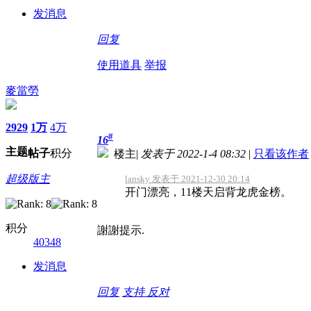
发消息
回复
使用道具
举报
麥當勞
2929
1万
4万
#
16
主题
帖子
积分
楼主
|
发表于 2022-1-4 08:32
|
只看该作者
超级版主
lansky 发表于 2021-12-30 20:14
开门漂亮，11楼天启背龙虎金榜。
积分
謝謝提示.
40348
发消息
回复
支持
反对