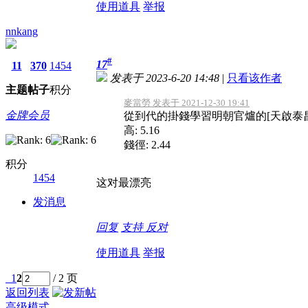
使用道具
举报
nnkang
#
17
11
370
1454
发表于 2023-6-20 14:48
|
只看该作者
主题
帖子
积分
麥當勞 发表于 2021-12-30 19:41
金牌会员
從到代的掛錢學習明朝官爐的[天啟泰
高: 5.16
錢徑: 2.44
积分
1454
这对最漂亮
发消息
回复
支持
反对
使用道具
举报
1
2
/ 2 页
返回列表
高级模式