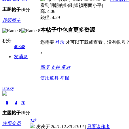
看到明朝的掛錢[崇禎兩面小平]
主题
帖子
积分
高: 4.06
錢徑: 4.29
超级版主
本帖子中包含更多资源
积分
您需要
登录
才可以下载或查看，没有帐号
40348
x
发消息
回复
支持
反对
使用道具
举报
lansky
0
4
70
主题
帖子
积分
#
14
注册会员
发表于 2021-12-30 20:14
|
只看该作者