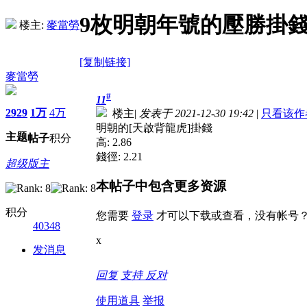
9枚明朝年號的壓勝掛
楼主:
麥當勞
[复制链接]
麥當勞
#
11
2929
1万
4万
楼主
|
发表于 2021-12-30 19:42
|
只看该作
明朝的[天啟背龍虎]掛錢
主题
帖子
积分
高: 2.86
錢徑: 2.21
超级版主
本帖子中包含更多资源
积分
您需要
登录
才可以下载或查看，没有帐号
40348
x
发消息
回复
支持
反对
使用道具
举报