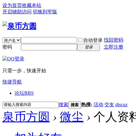
设为首页
收藏本站
开启辅助访问
切换到窄版
找回密码
自动登录
密码
立即注册
登录
只需一步，快速开始
快捷导航
论坛
BBS
搜索
热搜:
活动
交友
discuz
搜索
泉币方圆
›
微尘
›
个人资