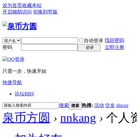
设为首页
收藏本站
开启辅助访问
切换到窄版
找回密码
自动登录
密码
立即注册
登录
只需一步，快速开始
快捷导航
论坛
BBS
搜索
热搜:
活动
交友
discuz
搜索
泉币方圆
›
nnkang
›
个人