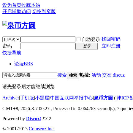
设为首页
收藏本站
开启辅助访问
切换到窄版
找回密码
自动登录
密码
立即注册
登录
快捷导航
论坛
BBS
搜索
热搜:
活动
交友
discuz
搜索
请先登录后才能继续浏览
Archiver
|
手机版
|
小黑屋
|
中国互联网举报中心
|
泉币方圆
(
津ICP备
GMT+8, 2026-8-7 00:27
, Processed in 0.064263 second(s), 7 queries
Powered by
Discuz!
X3.2
© 2001-2013
Comsenz Inc.