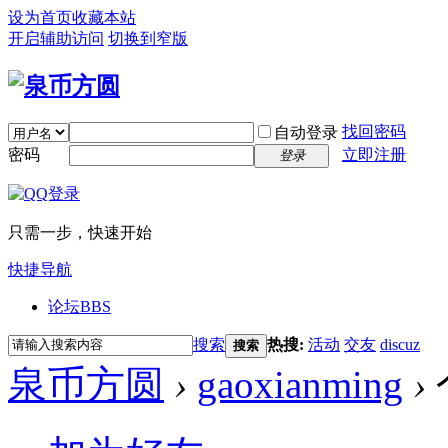
设为首页
收藏本站
开启辅助访问
切换到窄版
找回密码
自动登录
密码
立即注册
登录
只需一步，快速开始
快捷导航
论坛
BBS
搜索
热搜:
活动
交友
discuz
搜索
泉币方圆
›
gaoxianming
›