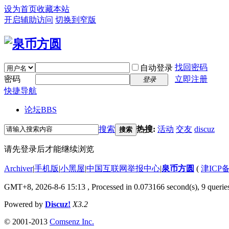
设为首页
收藏本站
开启辅助访问
切换到窄版
找回密码
自动登录
密码
立即注册
登录
快捷导航
论坛
BBS
搜索
热搜:
活动
交友
discuz
搜索
请先登录后才能继续浏览
Archiver
|
手机版
|
小黑屋
|
中国互联网举报中心
|
泉币方圆
(
津ICP备
GMT+8, 2026-8-6 15:13
, Processed in 0.073166 second(s), 9 queries
Powered by
Discuz!
X3.2
© 2001-2013
Comsenz Inc.