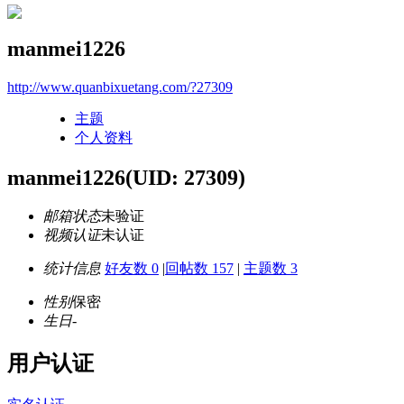
manmei1226
http://www.quanbixuetang.com/?27309
主题
个人资料
manmei1226
(UID: 27309)
邮箱状态
未验证
视频认证
未认证
统计信息
好友数 0
|
回帖数 157
|
主题数 3
性别
保密
生日
-
用户认证