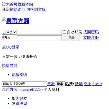
设为首页
收藏本站
开启辅助访问
切换到窄版
找回密码
自动登录
密码
立即注册
登录
只需一步，快速开始
快捷导航
论坛
BBS
搜索
热搜:
活动
交友
discuz
搜索
泉币方圆
›
manmei1226
›
个人资料
加为好友
发送消息