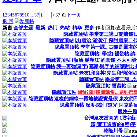
1
2
3
4
5
6
7
8
9
10
... 37
/ 37 页
下一页
返 回
新窗
全部主题
最新
热门
热帖
精华
更多
作者
回复/查看
最后
隐藏置顶帖
學堂第三課...[開爐錢
隐藏置顶帖
以[順治 滿漢江]探討順康二
隐藏置顶帖
學堂第一課...古錢是嚴肅的
隐藏置顶帖
[學堂] 裡發帖 請...
隐藏置顶帖
[順治 滿漢江]的真錢 不太可
隐藏置顶帖
我一再強調 字(圖郭)與字的細部對比
隐藏置顶帖
老友[邱良英]先生和他的假錢
隐藏置顶帖
學堂第二課...
隐藏置顶帖
暫留帖
隐藏置顶帖
[網紋版]錢圖匯集...見到
隐藏置顶帖
這樣的銅綠一再地被證實是假 泉友們不能
隐藏置顶帖
深度探討 [道光 阿克蘇
版块主
台灣泉友當真的 [肥字蘇
清[雍正通寶]的[雍]字
乾隆川母