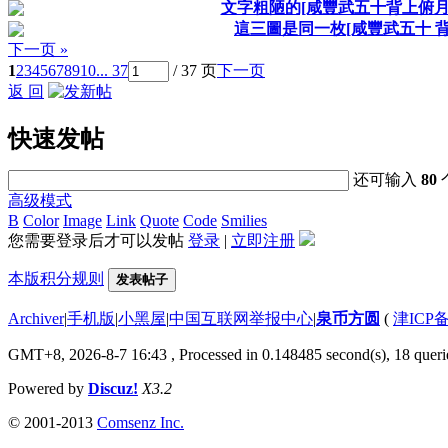
文字粗陋的[咸豐武五十背上俯月
這三圖是同一枚[咸豐武五十 背
下一页 »
1
2
3
4
5
6
7
8
9
10
... 37
/ 37 页
下一页
返 回
快速发帖
还可输入
80
高级模式
B
Color
Image
Link
Quote
Code
Smilies
您需要登录后才可以发帖
登录
|
立即注册
本版积分规则
发表帖子
Archiver
|
手机版
|
小黑屋
|
中国互联网举报中心
|
泉币方圆
(
津ICP备
GMT+8, 2026-8-7 16:43
, Processed in 0.148485 second(s), 18 querie
Powered by
Discuz!
X3.2
© 2001-2013
Comsenz Inc.