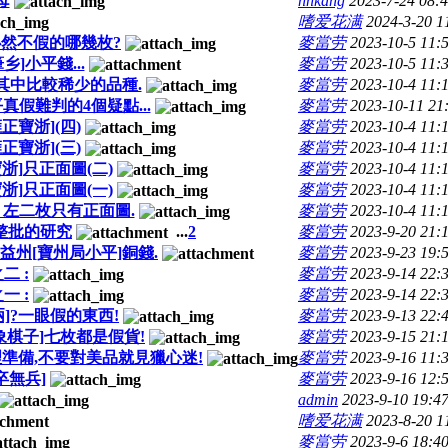
母
nnkang
2023-7-24 08:
嗜爱花满
2024-3-20 1
必然不假的哪幾枚?
麥當劳
2023-10-5 11:
]小平錢...
麥當劳
2023-10-5 11:
是其中比較稀少的品種.
麥當劳
2023-10-4 11:
真假難判的4個疑點...
麥當劳
2023-10-11 21
正寶浙](四)
麥當劳
2023-10-4 11:
正寶浙](三)
麥當劳
2023-10-4 11:
浙]只正面圖(二)
麥當劳
2023-10-4 11:
浙]只正面圖(一)
麥當劳
2023-10-4 11:
? 左二枚只有正面圖.
麥當劳
2023-10-4 11:
整批的研究
...
2
麥當劳
2023-9-20 21:
益州[寶州局小平]銅錢.
麥當劳
2023-9-23 19:
二 :
麥當劳
2023-9-14 22:
一 :
麥當劳
2023-9-14 22:
]?一眼假的東西!
麥當劳
2023-9-13 22:
棋子]七枚都是假貨!
麥當劳
2023-9-15 21:
準備,不要對美品就見獵心迷!
麥當劳
2023-9-16 11:
卒無兵]
麥當劳
2023-9-16 12:
admin
2023-9-10 19:4
嗜爱花满
2023-8-20 1
麥當劳
2023-9-6 18:4