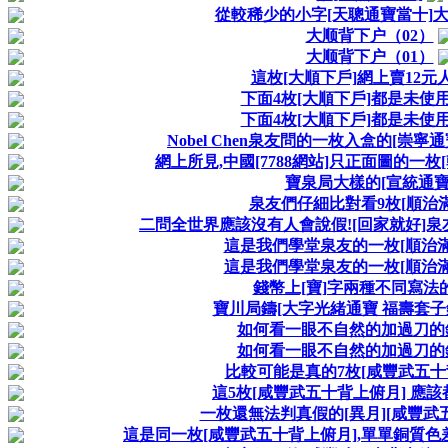
從較稀少的小字[天聰通寶當十]
大顺背下户（02）
大顺背下户（01）
這枚[大順下戶]網上賣12元
下面4枚[大順下戶]都是未使
下面4枚[大順下戶]都是未使
Nobel Chen泉友問的一枚入盒的[崇寧
網上所見,中國[7788網站]只正面圖的一枚
寶泉局大樣的[宣統通寶
泉友們仔細比對看9枚[順治滿
二問全世界應該沒有人會說假![回家就好]泉友
這是我們學堂泉友的一枚[順治滿漢
這是我們學堂泉友的一枚[順治滿漢
錢幣上[寶]字兩種不同寫法
寶川局鑄[大字光緒通寶 福壽套子錢
如何看一眼不自然的加過刀的錢
如何看一眼不自然的加過刀的錢
比較可能是真的7枚[咸豐武五十
這5枚[咸豐武五十背上俯月] 應該
一枚還無法判真假的[異月][咸豐武
這是同一枚[咸豐武五十背上俯月],單單銅質色差