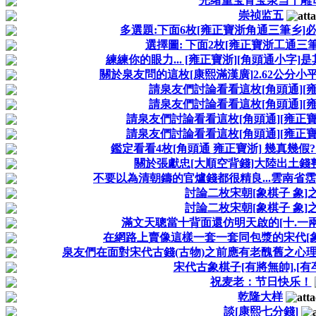
光绪重宝背宝泉当十雕
崇祯监五
多選題:下面6枚[雍正寶浙角通三筆乡]
選擇圖: 下面2枚[雍正寶浙工通三筆乡
練練你的眼力... [雍正寶浙][角頭通小字]
關於泉友問的這枚[康熙滿漢廣]2.62公分小平
請泉友們討論看看這枚[角頭通][雍
請泉友們討論看看這枚[角頭通][雍
請泉友們討論看看這枚[角頭通][雍正寶
請泉友們討論看看這枚[角頭通][雍正寶
鑑定看看4枚[角頭通 雍正寶浙] 幾真幾假
關於張獻忠[大順空背錢]大陸出土錢
不要以為清朝鑄的官爐錢都很精良...雲南省霑
討論二枚宋朝[象棋子 象]之
討論二枚宋朝[象棋子 象]之
滿文天聰當十背面還仿明天啟的[十.一兩
在網路上賣像這樣一套一套同包漿的宋代[象
泉友們在面對宋代古錢(古物)之前應有老醜舊之心理
宋代古象棋子[有將無帥],[有
祝麦老：节日快乐！
乾隆大样
談[康熙七分錢]