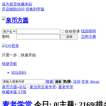
设为首页
收藏本站
开启辅助访问
切换到窄版
找回密码
自动登录
密码
立即注册
登录
只需一步，快速开始
快捷导航
论坛
BBS
搜索
热搜:
活动
交友
discuz
搜索
泉币方圆
»
论坛
›
麦当劳古泉学堂
›
麦老学堂
收藏本版
|
订阅
麦老学堂
今日:
0
|
主题:
2169
|
排