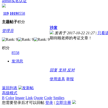
admin
实名认证
119
1019
8558
主题
帖子
积分
沙发
管理员
发表于 2017-10-22 21:27
|
只看
期待顾老师的考证文章！
积分
8558
发消息
回复
支持
反对
使用道具
举报
返回列表
高级模式
B
Color
Image
Link
Quote
Code
Smilies
您需要登录后才可以回帖
登录
|
立即注册