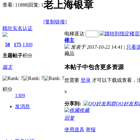
老上海银章
查看:
11888
|
回复:
1
[复制链接]
顾欣
实名认证
电梯直达
楼主
58
175
1309
发表于 2017-10-22 14:41
|
只看
藏品
主题
帖子
积分
本帖子中包含更多资源
版主
您需要
登录
才可以下载或查看，
积分
x
1309
分享到:
QQ好友和
发消息
收藏
回复
使用道具
举报