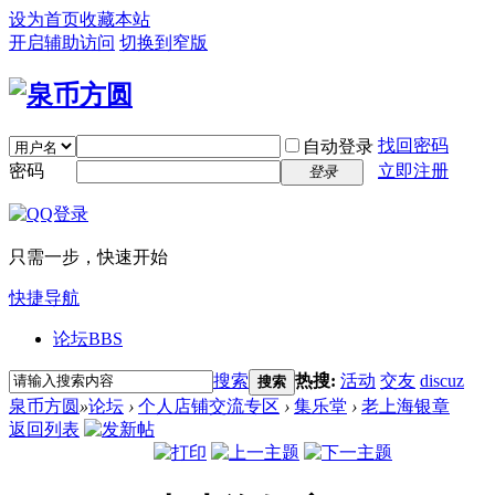
设为首页
收藏本站
开启辅助访问
切换到窄版
找回密码
自动登录
密码
立即注册
登录
只需一步，快速开始
快捷导航
论坛
BBS
搜索
热搜:
活动
交友
discuz
搜索
泉币方圆
»
论坛
›
个人店铺交流专区
›
集乐堂
›
老上海银章
返回列表