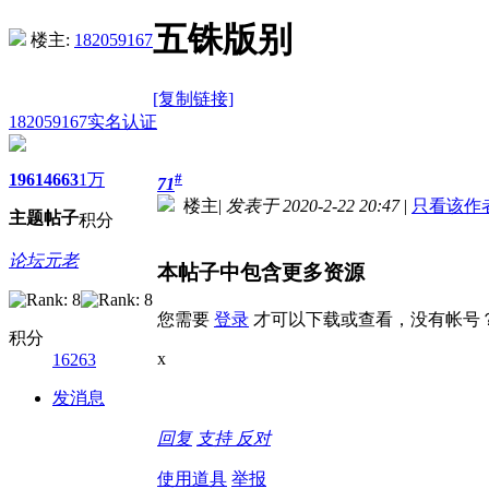
五铢版别
楼主:
182059167
[复制链接]
182059167
实名认证
1961
4663
1万
#
71
楼主
|
发表于 2020-2-22 20:47
|
只看该作
主题
帖子
积分
论坛元老
本帖子中包含更多资源
您需要
登录
才可以下载或查看，没有帐号
积分
x
16263
发消息
回复
支持
反对
使用道具
举报