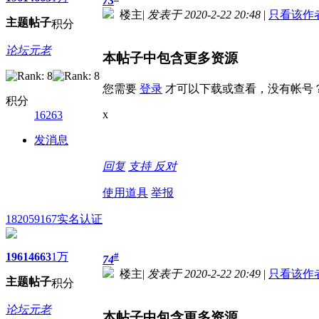
73
楼主
|
发表于 2020-2-22 20:48
|
只看该作
主题
帖子
积分
论坛元老
本帖子中包含更多资源
您需要
登录
才可以下载或查看，没有帐号
积分
x
16263
发消息
回复
支持
反对
使用道具
举报
182059167
实名认证
1961
4663
1万
#
74
楼主
|
发表于 2020-2-22 20:49
|
只看该作
主题
帖子
积分
论坛元老
本帖子中包含更多资源