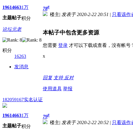
1961
4663
1万
#
78
楼主
|
发表于 2020-2-22 20:51
|
只看该作
主题
帖子
积分
论坛元老
本帖子中包含更多资源
您需要
登录
才可以下载或查看，没有帐号
积分
x
16263
发消息
回复
支持
反对
使用道具
举报
182059167
实名认证
1961
4663
1万
#
79
楼主
|
发表于 2020-2-22 20:52
|
只看该作
主题
帖子
积分