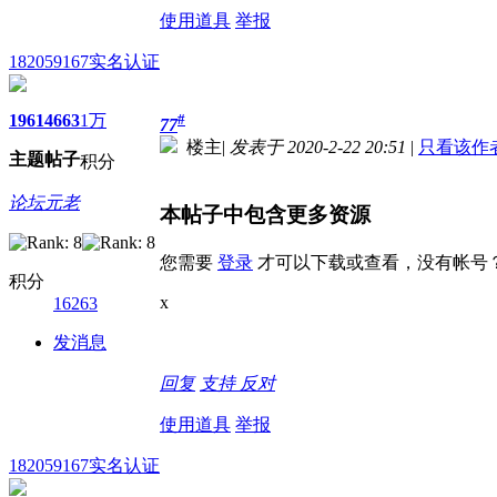
使用道具
举报
182059167
实名认证
1961
4663
1万
#
77
楼主
|
发表于 2020-2-22 20:51
|
只看该作
主题
帖子
积分
论坛元老
本帖子中包含更多资源
您需要
登录
才可以下载或查看，没有帐号
积分
x
16263
发消息
回复
支持
反对
使用道具
举报
182059167
实名认证