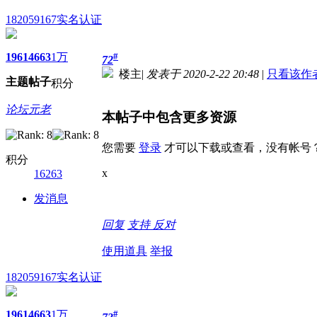
182059167
实名认证
1961
4663
1万
#
72
楼主
|
发表于 2020-2-22 20:48
|
只看该作
主题
帖子
积分
论坛元老
本帖子中包含更多资源
您需要
登录
才可以下载或查看，没有帐号
积分
x
16263
发消息
回复
支持
反对
使用道具
举报
182059167
实名认证
1961
4663
1万
#