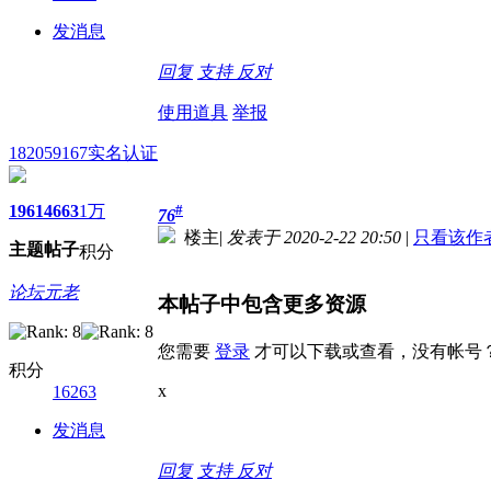
发消息
回复
支持
反对
使用道具
举报
182059167
实名认证
1961
4663
1万
#
76
楼主
|
发表于 2020-2-22 20:50
|
只看该作
主题
帖子
积分
论坛元老
本帖子中包含更多资源
您需要
登录
才可以下载或查看，没有帐号
积分
x
16263
发消息
回复
支持
反对