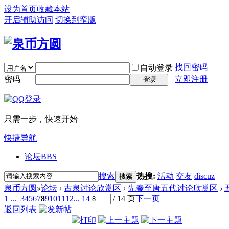
设为首页
收藏本站
开启辅助访问
切换到窄版
找回密码
自动登录
密码
立即注册
登录
只需一步，快速开始
快捷导航
论坛
BBS
搜索
热搜:
活动
交友
discuz
搜索
泉币方圆
»
论坛
›
古泉讨论欣赏区
›
先秦至唐五代讨论欣赏区
›
1 ...
3
4
5
6
7
8
9
10
11
12
... 14
/ 14 页
下一页
返回列表