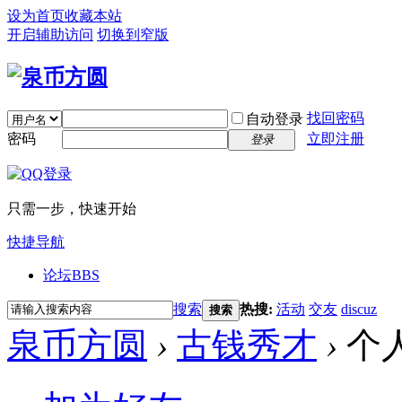
设为首页
收藏本站
开启辅助访问
切换到窄版
找回密码
自动登录
密码
立即注册
登录
只需一步，快速开始
快捷导航
论坛
BBS
搜索
热搜:
活动
交友
discuz
搜索
泉币方圆
›
古钱秀才
›
个