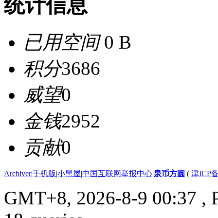
统计信息
已用空间
0 B
积分
3686
威望
0
金钱
2952
贡献
0
Archiver
|
手机版
|
小黑屋
|
中国互联网举报中心
|
泉币方圆
(
津ICP备
GMT+8, 2026-8-9 00:37
, 