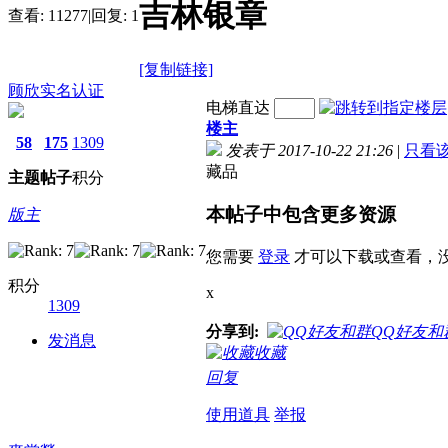
吉林银章
查看:
11277
|
回复:
1
[复制链接]
顾欣
实名认证
电梯直达
楼主
58
175
1309
发表于 2017-10-22 21:26
|
只看
藏品
主题
帖子
积分
本帖子中包含更多资源
版主
您需要
登录
才可以下载或查看，
积分
x
1309
分享到:
QQ好友和
发消息
收藏
回复
使用道具
举报