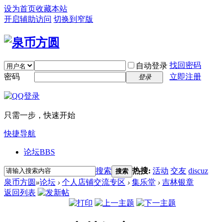
设为首页
收藏本站
开启辅助访问
切换到窄版
找回密码
自动登录
密码
立即注册
登录
只需一步，快速开始
快捷导航
论坛
BBS
搜索
热搜:
活动
交友
discuz
搜索
泉币方圆
»
论坛
›
个人店铺交流专区
›
集乐堂
›
吉林银章
返回列表