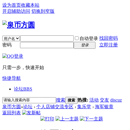
设为首页
收藏本站
开启辅助访问
切换到窄版
找回密码
自动登录
密码
立即注册
登录
只需一步，快速开始
快捷导航
论坛
BBS
搜索
热搜:
活动
交友
discuz
搜索
泉币方圆
»
论坛
›
个人店铺交流专区
›
集乐堂
›
海军银章
返回列表