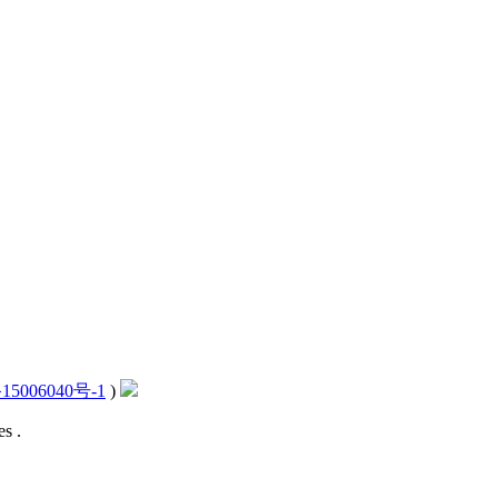
15006040号-1
)
s .