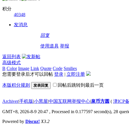
积分
40348
发消息
回复
使用道具
举报
返回列表
高级模式
B
Color
Image
Link
Quote
Code
Smilies
您需要登录后才可以回帖
登录
|
立即注册
本版积分规则
回帖后跳转到最后一页
发表回复
Archiver
|
手机版
|
小黑屋
|
中国互联网举报中心
|
泉币方圆
(
津ICP备
GMT+8, 2026-8-9 20:47
, Processed in 0.177597 second(s), 28 querie
Powered by
Discuz!
X3.2