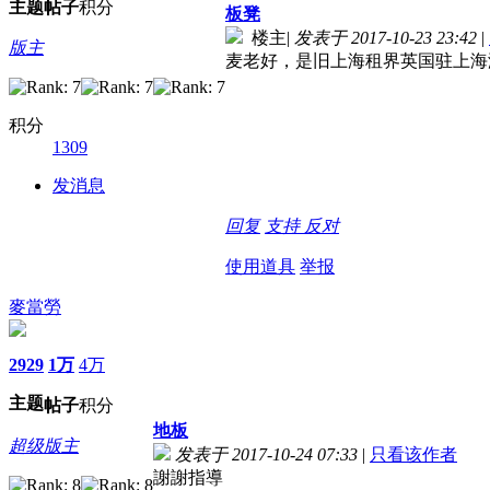
主题
帖子
积分
板凳
楼主
|
发表于 2017-10-23 23:42
|
版主
麦老好，是旧上海租界英国驻上海
积分
1309
发消息
回复
支持
反对
使用道具
举报
麥當勞
2929
1万
4万
主题
帖子
积分
地板
超级版主
发表于 2017-10-24 07:33
|
只看该作者
謝謝指導