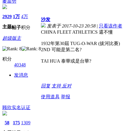
麥當勞
2929
1万
4万
沙发
发表于 2017-10-23 20:58
|
只看该作者
主题
帖子
积分
CHINA FLEET ATHLETICS 還不懂
超级版主
1932年第30屆 TUG-O-WAR (拔河比賽)
2ND 可能是第二名?
积分
TAI HUA 泰華或是台華?
40348
发消息
回复
支持
反对
使用道具
举报
顾欣
实名认证
58
175
1309