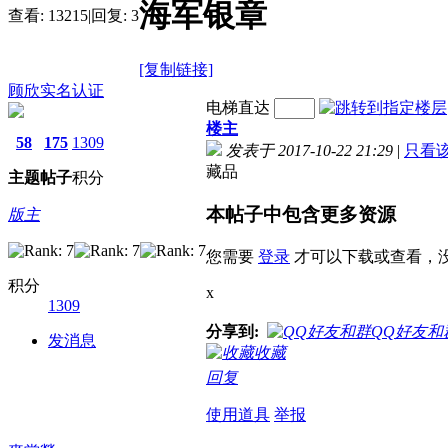
海军银章
查看:
13215
|
回复:
3
[复制链接]
顾欣
实名认证
电梯直达
楼主
58
175
1309
发表于 2017-10-22 21:29
|
只看
藏品
主题
帖子
积分
本帖子中包含更多资源
版主
您需要
登录
才可以下载或查看，
积分
x
1309
分享到:
QQ好友和
发消息
收藏
回复
使用道具
举报