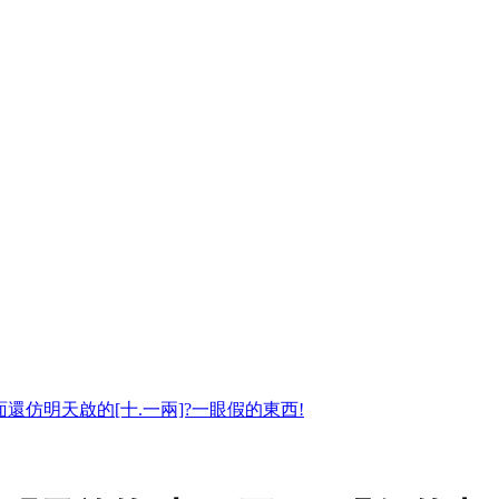
還仿明天啟的[十.一兩]?一眼假的東西!