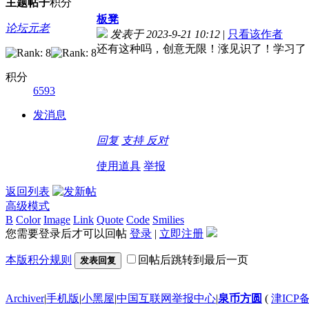
主题
帖子
积分
板凳
论坛元老
发表于 2023-9-21 10:12
|
只看该作者
还有这种吗，创意无限！涨见识了！学习了
积分
6593
发消息
回复
支持
反对
使用道具
举报
返回列表
高级模式
B
Color
Image
Link
Quote
Code
Smilies
您需要登录后才可以回帖
登录
|
立即注册
本版积分规则
回帖后跳转到最后一页
发表回复
Archiver
|
手机版
|
小黑屋
|
中国互联网举报中心
|
泉币方圆
(
津ICP备