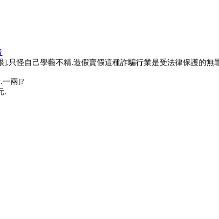
者
[打眼].只怪自己學藝不精.造假賣假這種詐騙行業是受法律保護的無
一兩]?
.