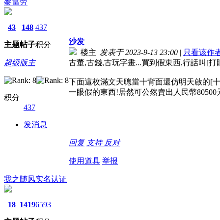
麥當劳
43
148
437
沙发
主题
帖子
积分
楼主
|
发表于 2023-9-13 23:00
|
只看该作
超级版主
古董,古錢,古玩字畫...買到假東西,行話叫
下面這枚滿文天聰當十背面還仿明天啟的[十.
一眼假的東西!居然可公然賣出人民幣80500元
积分
437
发消息
回复
支持
反对
使用道具
举报
我之随风
实名认证
18
1419
6593