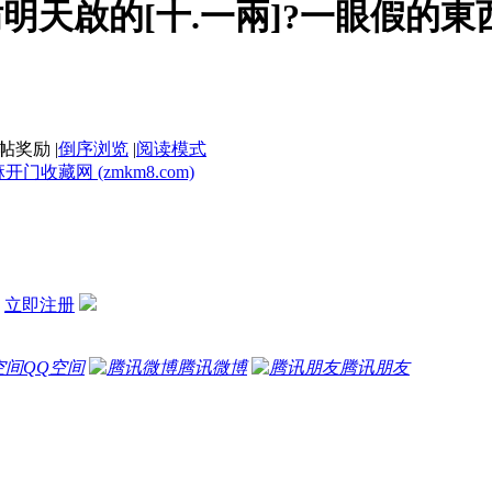
天啟的[十.一兩]?一眼假的東西
|
倒序浏览
|
阅读模式
藏网 (zmkm8.com)
？
立即注册
QQ空间
腾讯微博
腾讯朋友