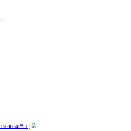
！
15006040号-1
)