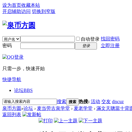
设为首页
收藏本站
开启辅助访问
切换到窄版
找回密码
自动登录
密码
立即注册
登录
只需一步，快速开始
快捷导航
论坛
BBS
搜索
热搜:
活动
交友
discuz
搜索
泉币方圆
»
论坛
›
麦当劳古泉学堂
›
麦老学堂
›
滿文天聰當十背面
返回列表