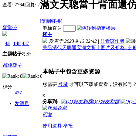
滿文天聰當十背面還仿明
查看:
7764
|
回复:
2
[复制链接]
麥當劳
电梯直达
楼主
发表于 2023-9-13 22:42
|
只看该作者
43
148
437
美品清代天聪通宝满文折十图片及价格- 芝麻开门收
主题
帖子
积分
超级版主
本帖子中包含更多资源
您需要
登录
才可以下载或查看，没有帐号
积分
437
x
分享到:
QQ好友和群
发消息
收藏
回复
使用道具
举报